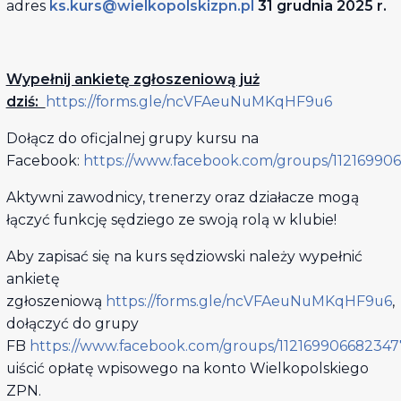
adres
ks.kurs@wielkopolskizpn.pl
31 grudnia 2025 r.
Wypełnij ankietę zgłoszeniową już
dziś:
https://forms.gle/ncVFAeuNuMKqHF9u6
Dołącz do oficjalnej grupy kursu na
Facebook:
https://www.facebook.com/groups/11216990
Aktywni zawodnicy, trenerzy oraz działacze mogą
łączyć funkcję sędziego ze swoją rolą w klubie!
Aby zapisać się na kurs sędziowski należy wypełnić
ankietę
zgłoszeniową
https://forms.gle/ncVFAeuNuMKqHF9u6
,
dołączyć do grupy
FB
https://www.facebook.com/groups/112169906682347
uiścić opłatę wpisowego na konto Wielkopolskiego
ZPN.