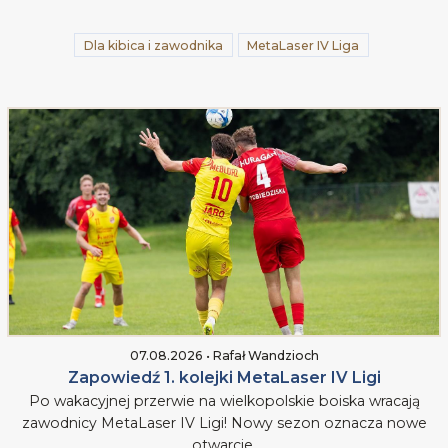
Dla kibica i zawodnika
MetaLaser IV Liga
07.08.2026 • Rafał Wandzioch
Zapowiedź 1. kolejki MetaLaser IV Ligi
Po wakacyjnej przerwie na wielkopolskie boiska wracają
zawodnicy MetaLaser IV Ligi! Nowy sezon oznacza nowe
otwarcie,