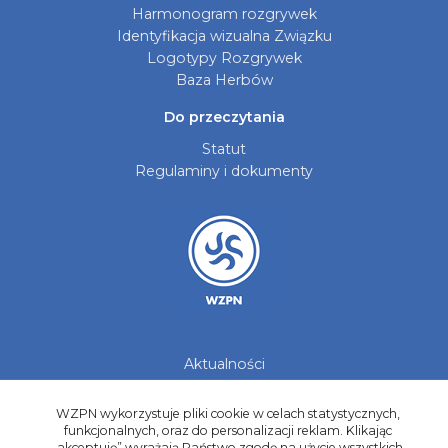
Harmonogram rozgrywek
Identyfikacja wizualna Związku
Logotypy Rozgrywek
Baza Herbów
Do przeczytania
Statut
Regulaminy i dokumenty
Aktualności
Galerie zdjęć
Kontakt
WZPN wykorzystuje pliki cookie w celach statystycznych,
funkcjonalnych, oraz do personalizacji reklam. Klikając
Kadry Regionów
„akceptuję” wyrażają Państwo zgodę na użycie wszystkich