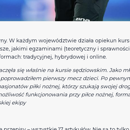
żyny. W każdym województwie działa opiekun kurs
sze, jakimi egzaminami (teoretyczny i sprawności
rmach: tradycyjnej, hybrydowej i online.
aczęła się właśnie na kursie sędziowskim. Jako m
 poprowadziłem pierwszy mecz dzieci. Po pewnym 
jonatów piłki nożnej, którzy szukają swojej drogi
możliwość funkcjonowania przy piłce nożnej, form
kiej ekipy
przepisy – wszystkie 17 artykułów. Nie są to tylko