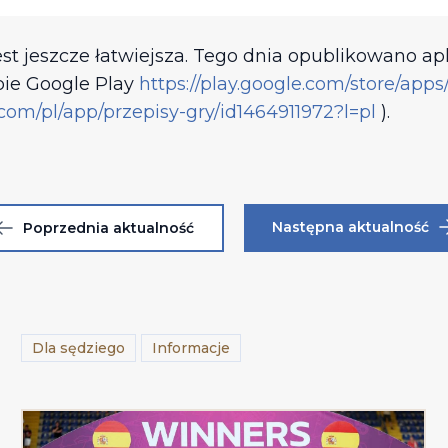
est jeszcze łatwiejsza. Tego dnia opublikowano ap
pie Google Play
https://play.google.com/store/app
.com/pl/app/przepisy-gry/id1464911972?l=pl
).
Następna aktualność
Poprzednia aktualność
Dla sędziego
Informacje