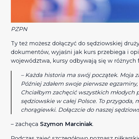
PZPN
Ty też możesz dołączyć do sędziowskiej dru
dokumentów, wyjaśni jak kurs przebiega i opi
województwa, kursy odbywają się w różnych fo
– Każda historia ma swój początek. Moja z
Później zdałem swoje pierwsze egzaminy,
Chciałbym zachęcić wszystkich młodych pas
sędziowskie w całej Polsce. To przygoda, 
chorągiewki. Dołączcie do naszej sędziows
– zachęca
Szymon Marciniak
.
Podczas zajęć szczegółowo poznasz piłkarskie 