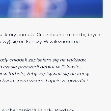
u, który pomoże Ci z zebraniem niezbędnych
owy) się on kończy. W zależności od
łody chłopak zapisałem się na wykłady.
czasie przyszedł debiut w B-klasie…
 w futbolu, żeby zapisywali się na kursy
a bycia sportowcem. Łapcie za gwizdki i
 „suche” zapisy z książki. Wykłady