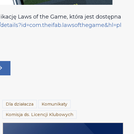
likację Laws of the Game, która jest dostępna
s/details?id=com.theifab.lawsofthegame&hl=pl
Dla działacza
Komunikaty
Komisja ds. Licencji Klubowych