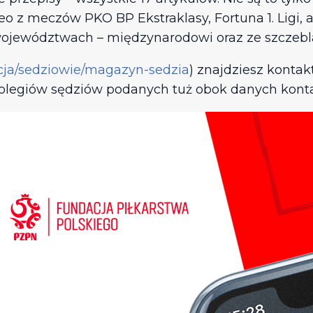
 z meczów PKO BP Ekstraklasy, Fortuna 1. Ligi, 
województwach – międzynarodowi oraz ze szczebla
acja/sedziowie/magazyn-sedzia
) znajdziesz konta
 kolegiów sędziów podanych tuż obok danych kont