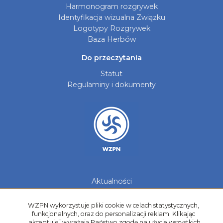
Harmonogram rozgrywek
Identyfikacja wizualna Związku
Logotypy Rozgrywek
Baza Herbów
Do przeczytania
Statut
Regulaminy i dokumenty
Aktualności
Galerie zdjęć
Kontakt
WZPN wykorzystuje pliki cookie w celach statystycznych,
funkcjonalnych, oraz do personalizacji reklam. Klikając
Kadry Regionów
„akceptuję” wyrażają Państwo zgodę na użycie wszystkich