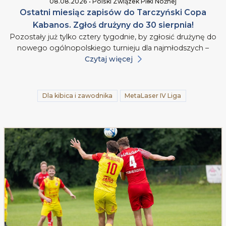
08.08.2026 • Polski Związek Piłki Nożnej
Ostatni miesiąc zapisów do Tarczyński Copa
Kabanos. Zgłoś drużyny do 30 sierpnia!
Pozostały już tylko cztery tygodnie, by zgłosić drużynę do
nowego ogólnopolskiego turnieju dla najmłodszych –
Czytaj więcej
Dla kibica i zawodnika
MetaLaser IV Liga