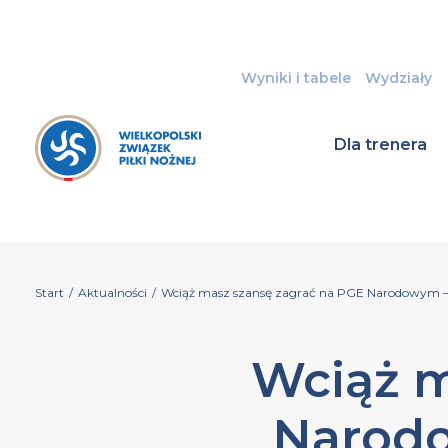
Wyniki i tabele
Wydziały
Dla trenera
Start
/
Aktualności
/
Wciąż masz szansę zagrać na PGE Narodowym –
Wciąż m
Narod