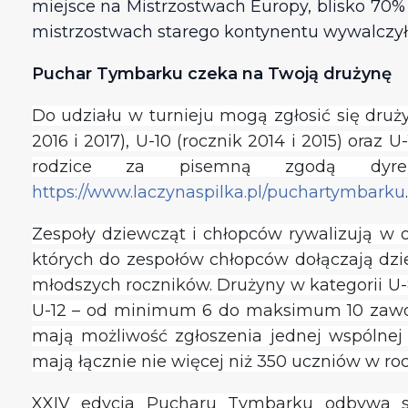
miejsce na Mistrzostwach Europy, blisko 70%
mistrzostwach starego kontynentu wywalczyła 
Puchar Tymbarku czeka na Twoją drużynę
Do udziału w turnieju mogą zgłosić się druż
2016 i 2017), U-10 (rocznik 2014 i 2015) oraz
rodzice za pisemną zgodą dyrekt
https://www.laczynaspilka.pl/puchartymbarku
Zespoły dziewcząt i chłopców rywalizują w 
których do zespołów chłopców dołączają dzi
młodszych roczników. Drużyny w kategorii U
U-12 – od minimum 6 do maksimum 10 zawodn
mają możliwość zgłoszenia jednej wspólne
mają łącznie nie więcej niż 350 uczniów w ro
XXIV edycja Pucharu Tymbarku odbywa s