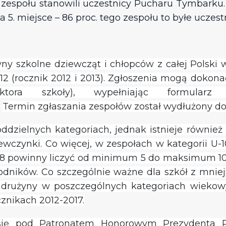
 zespołu stanowili uczestnicy Pucharu Tymbarku. 
5. miejsce – 86 proc. tego zespołu to byłe uczes
yny szkolne dziewcząt i chłopców z całej Polski 
 U-12 (rocznik 2012 i 2013). Zgłoszenia mogą dokon
ora szkoły), wypełniając formularz 
.
Termin zgłaszania zespołów został wydłużony do
oddzielnych kategoriach, jednak istnieje równie
ewczynki. Co więcej, w zespołach w kategorii U
-8 powinny liczyć od minimum 5 do maksimum 10
ików. Co szczególnie ważne dla szkół z mniejs
j drużyny w poszczególnych kategoriach wiekow
cznikach 2012-2017.
ię pod Patronatem Honorowym Prezydenta R