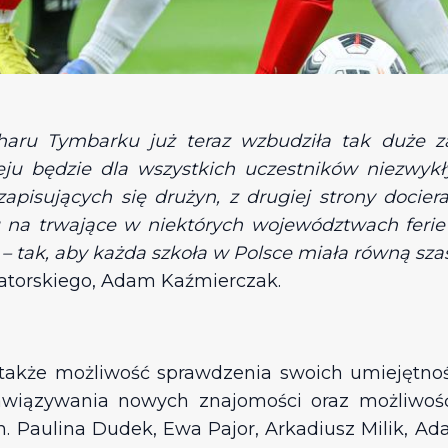
aru Tymbarku już teraz wzbudziła tak duże zai
ieju będzie dla wszystkich uczestników niezwy
apisujących się drużyn, z drugiej strony docier
 na trwające w niektórych województwach ferie
 – tak, aby każda szkoła w Polsce miała równą s
atorskiego, Adam Kaźmierczak.
 także możliwość sprawdzenia swoich umiejętności
wiązywania nowych znajomości oraz możliwość 
. Paulina Dudek, Ewa Pajor, Arkadiusz Milik, A