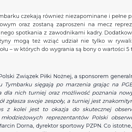
mbarku czekają również niezapominane i pełne pił
owym oraz zostaną zaproszeni na mecz reprezen
lnego spotkania z zawodnikami kadry. Dodatkowo
yny mogą też wziąć udział nie tylko w rywali
łu – w których do wygrania są bony o wartości 5 ty
 Polski Związek Piłki Nożnej, a sponsorem genera
ru Tymbarku sięgają po marzenia grając na PGE
dla nich turniej oraz możliwość poznania nowy
ół zgłasza swoje zespoły, a turniej jest znakom
s z kolei jest to okazja do skutecznej obser
ch młodzieżowych reprezentantów Polski obse
rcin Dorna, dyrektor sportowy PZPN. Co istotne,