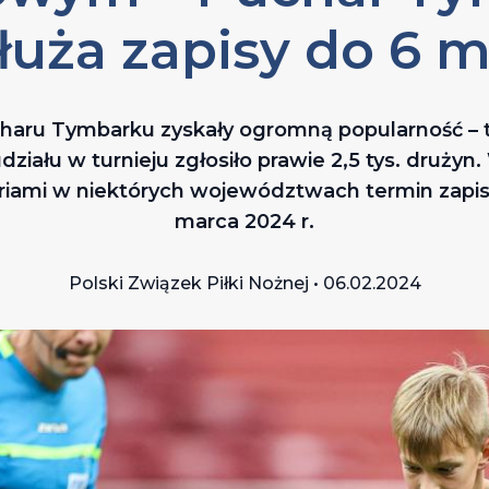
uża zapisy do 6 
charu Tymbarku zyskały ogromną popularność – 
ziału w turnieju zgłosiło prawie 2,5 tys. druży
riami w niektórych województwach termin zapi
marca 2024 r.
Polski Związek Piłki Nożnej • 06.02.2024