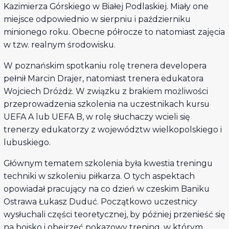
Kazimierza Górskiego w Białej Podlaskiej. Miały one
miejsce odpowiednio w sierpniu i październiku
minionego roku. Obecne półrocze to natomiast zajęcia
w tzw. realnym środowisku.
W poznańskim spotkaniu rolę trenera developera
pełnił Marcin Drajer, natomiast trenera edukatora
Wojciech Dróżdż. W związku z brakiem możliwości
przeprowadzenia szkolenia na uczestnikach kursu
UEFA A lub UEFA B, w rolę słuchaczy wcieli się
trenerzy edukatorzy z województw wielkopolskiego i
lubuskiego.
Głównym tematem szkolenia była kwestia treningu
techniki w szkoleniu piłkarza. O tych aspektach
opowiadał pracujący na co dzień w czeskim Baniku
Ostrawa Łukasz Duduć. Początkowo uczestnicy
wysłuchali części teoretycznej, by później przenieść się
na boisko i obejrzeć pokazowy trening, w którym