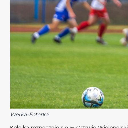
Werka-Foterka
Kolejka rozpocznie się w Ostrwie Wielopols