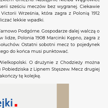
 serii sześciu meczów bez wygranej. Ciekawie
Victorii Września, która zagra z Polonią 1912
liczać lekkie wpadki.
 Tarnowo Podgórne. Gospodarze dalej walczą o
 lidze, Polonia 1908 Marcinki Kępno, zagra z
 Gołuchów. Ostatni sobotni mecz to pojedynek
atego do końca musi punktować.
Wielkopolski. O drużynie z Chodzieży można
nu Pobiedziska z Lipnem Stęszew. Mecz drugiej
akończy tę kolejkę.