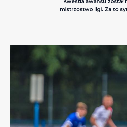
Kwestia awansu został r
mistrzostwo ligi. Za to sy