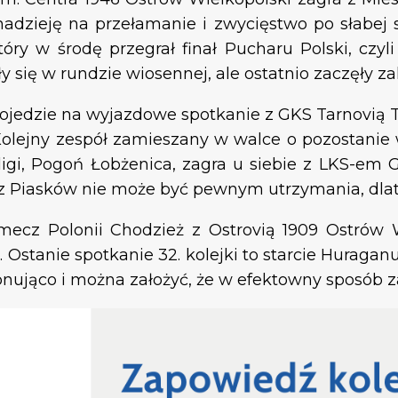
nadzieję na przełamanie i zwycięstwo po słabej
ry w środę przegrał finał Pucharu Polski, czyli 
y się w rundzie wiosennej, ale ostatnio zaczęły za
, pojedzie na wyjazdowe spotkanie z GKS Tarnovią
Kolejny zespół zamieszany w walce o pozostanie w
 ligi, Pogoń Łobżenica, zagra u siebie z LKS-em
ł z Piasków nie może być pewnym utrzymania, dl
mecz Polonii Chodzież z Ostrovią 1909 Ostrów 
. Ostanie spotkanie 32. kolejki to starcie Huraga
onująco i można założyć, że w efektowny sposób z