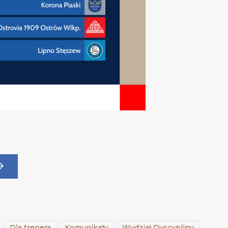
Dla trenera
Komunikaty
Wydział Dyscypliny