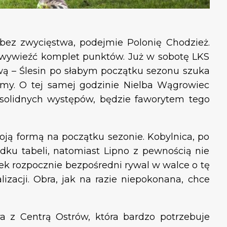
bez zwycięstwa, podejmie Polonię Chodzież.
na wywieźć komplet punktów. Już w sobotę LKS
wą – Ślesin po słabym początku sezonu szuka
rmy. O tej samej godzinie Nielba Wągrowiec
 solidnych występów, będzie faworytem tego
oją formą na początku sezonie. Kobylnica, po
odku tabeli, natomiast Lipno z pewnością nie
nek rozpocznie bezpośredni rywal w walce o tę
zacji. Obra, jak na razie niepokonana, chce
ra z Centrą Ostrów, która bardzo potrzebuje