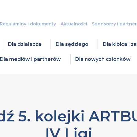
Regulaminy i dokumenty
Aktualności
Sponsorzy i partner
Dla działacza
Dla sędziego
Dla kibica i 
Dla mediów i partnerów
Dla nowych członków
ź 5. kolejki ART
IV Ligi