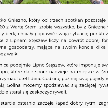
o Gniezno, który od trzech spotkań pozostaje 
 5:0 z Wartą Śrem, zrobią wszystko, by z Gniez
ny będą chciały poprawić swoją sytuację punkto
e z Lipnem Stęszew liczy na powrót dobrej fo
użyna gospodarzy, mająca na swoim koncie kilka
ez walki.
ylnica podejmie Lipno Stęszew, które imponuje sw
mpo, które daje spore nadzieje na miejsce w śr
trzymać fotel lidera. Godzinę później swój pojedy
ią Golina możemy spodziewać się zaciętej rywali
ie starał się zaskoczyć rywali.
 starcie ostatnio zaczęła łapać dobry rytm, zag