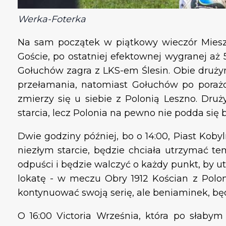
Werka-Foterka
Na sam początek w piątkowy wieczór Mieszk
Goście, po ostatniej efektownej wygranej aż
Gołuchów zagra z LKS-em Ślesin. Obie druży
przełamania, natomiast Gołuchów po porażc
zmierzy się u siebie z Polonią Leszno. Dr
starcia, lecz Polonia na pewno nie podda się b
Dwie godziny później, bo o 14:00, Piast Kob
niezłym starcie, będzie chciała utrzymać te
odpuści i będzie walczyć o każdy punkt, by u
lokatę - w meczu Obry 1912 Kościan z Polon
kontynuować swoją serię, ale beniaminek, będz
O 16:00 Victoria Września, która po słabym