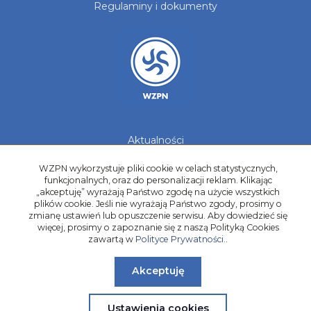
Regulaminy i dokumenty
Aktualności
Galerie zdjęć
WZPN wykorzystuje pliki cookie w celach statystycznych,
Kontakt
funkcjonalnych, oraz do personalizacji reklam. Klikając
„akceptuję” wyrażają Państwo zgodę na użycie wszystkich
Kadry Regionów
plików cookie. Jeśli nie wyrażają Państwo zgody, prosimy o
Program Grantowy
zmianę ustawień lub opuszczenie serwisu. Aby dowiedzieć się
Dziewczyny do Piłki
więcej, prosimy o zapoznanie się z naszą Polityką Cookies
zawartą w
Polityce Prywatności.
.
Akceptuję
Ustawienia cookies