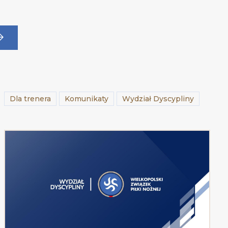
Dla trenera
Komunikaty
Wydział Dyscypliny