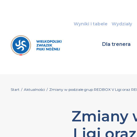
Wyniki i tabele
Wydziały
Dla trenera
Start
/
Aktualności
/
Zmiany w podziale grup REDBOX V Ligi oraz R
Zmiany 
Ligi or