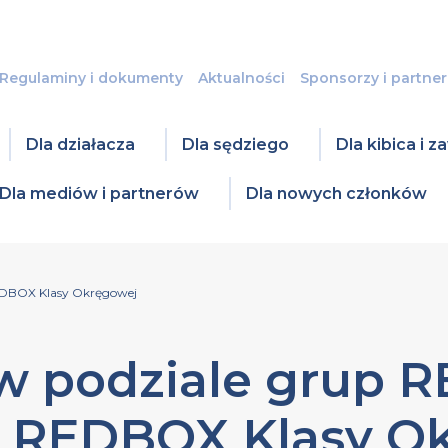
Regulaminy i dokumenty
Aktualności
Sponsorzy i partner
Dla działacza
Dla sędziego
Dla kibica i 
Dla mediów i partnerów
Dla nowych członków
EDBOX Klasy Okręgowej
w podziale grup 
az REDBOX Klasy O