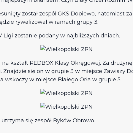
 najlepszym bilansem, czyli Biały Orzeł Koźmin W
sunięty został zespół GKS Dopiewo, natomiast za 
będzie rywalizował w ramach grupy 3.
igi zostanie podany w najbliższych dniach.
na kształt REDBOX Klasy Okręgowej. Za drużynę
. Znajdzie się on w grupie 3 w miejsce Zawiszy Do
ia wskoczy w miejsce Białego Orła w grupie 5.
utrzyma się zespół Byków Obrowo.