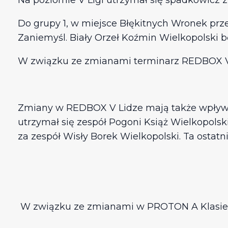
Na poziomie V Ligi utrzymał się spadkowicz z
Do grupy 1, w miejsce Błękitnych Wronek prze
Zaniemyśl. Biały Orzeł Koźmin Wielkopolski 
W związku ze zmianami terminarz REDBOX V L
Zmiany w REDBOX V Lidze mają także wpływ 
utrzymał się zespół Pogoni Książ Wielkopolski
za zespół Wisły Borek Wielkopolski. Ta ostatn
W związku ze zmianami w PROTON A Klasie 