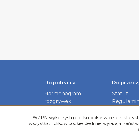
Do pobrania
Do przecz
Harmonogram
Statut
rozgrywek
Regulamin
Identyfikacja wizualna
dokument
Związku
WZPN wykorzystuje pliki cookie w celach statysty
wszystkich plików cookie. Jeśli nie wyrażają Pańs
Logotypy Rozgrywek
Baza Herbów