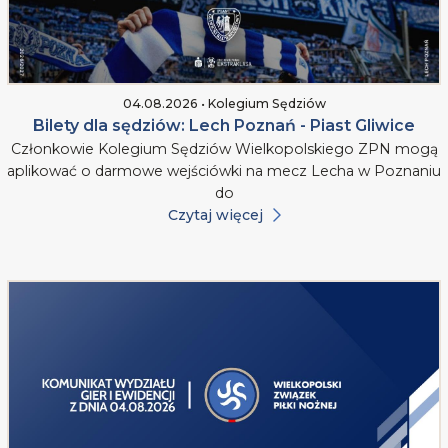
04.08.2026 • Kolegium Sędziów
Bilety dla sędziów: Lech Poznań - Piast Gliwice
Członkowie Kolegium Sędziów Wielkopolskiego ZPN mogą
aplikować o darmowe wejściówki na mecz Lecha w Poznaniu
do
Czytaj więcej