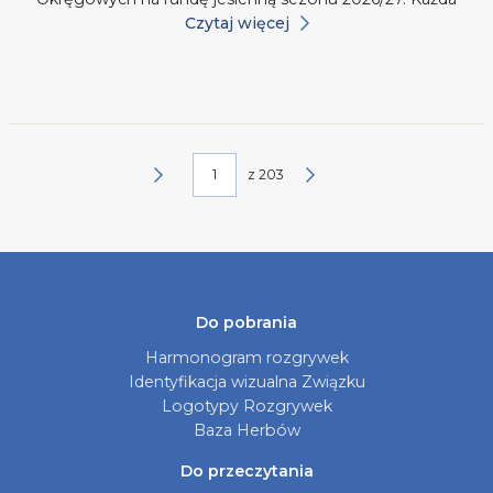
Czytaj więcej
z
203
Do pobrania
Harmonogram rozgrywek
Identyfikacja wizualna Związku
Logotypy Rozgrywek
Baza Herbów
Do przeczytania