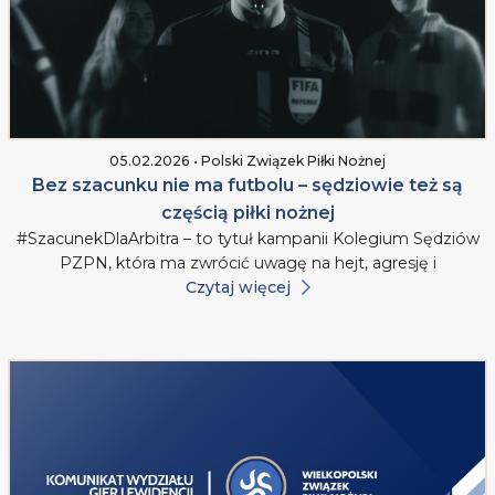
05.02.2026 • Polski Związek Piłki Nożnej
Bez szacunku nie ma futbolu – sędziowie też są
częścią piłki nożnej
#SzacunekDlaArbitra – to tytuł kampanii Kolegium Sędziów
PZPN, która ma zwrócić uwagę na hejt, agresję i
Czytaj więcej