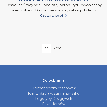
Zespół ze Środy Wielkopolskiej obronił tytuł wywalczony
przed rokiem. Drugie miejsce w rywalizacji do lat 16
Czytaj więcej
z
203
Do pobrania
Harmonogram rozgrywek
Identyfikacja wizualna Związku
Logotypy Rozgrywek
Baza Herbów