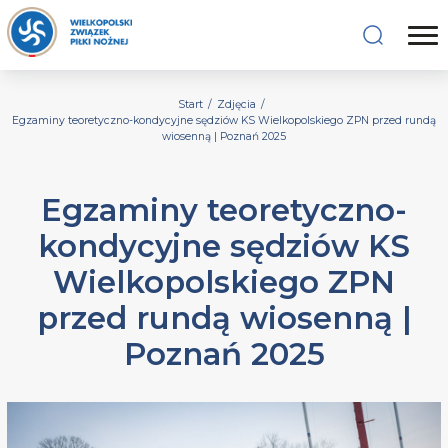
Start
/
Zdjęcia
/
Egzaminy teoretyczno-kondycyjne sędziów KS Wielkopolskiego ZPN przed rundą
wiosenną | Poznań 2025
Egzaminy teoretyczno-
kondycyjne sędziów KS
Wielkopolskiego ZPN
przed rundą wiosenną |
Poznań 2025