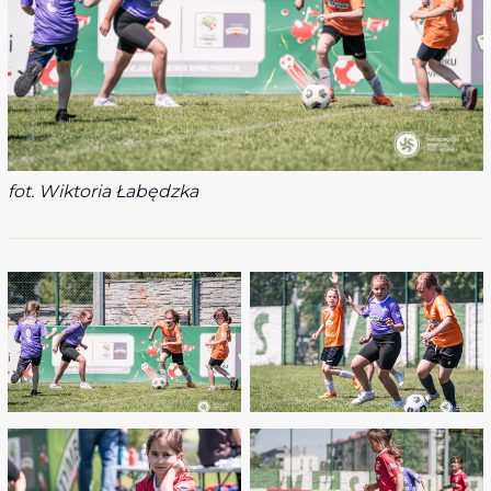
fot. Wiktoria Łabędzka