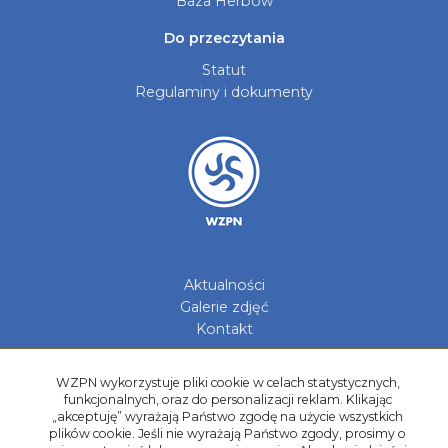
Baza Herbów
Do przeczytania
Statut
Regulaminy i dokumenty
Aktualności
Galerie zdjęć
Kontakt
Kadry Regionów
WZPN wykorzystuje pliki cookie w celach statystycznych,
Program Grantowy
funkcjonalnych, oraz do personalizacji reklam. Klikając
Dziewczyny do Piłki
„akceptuję” wyrażają Państwo zgodę na użycie wszystkich
plików cookie. Jeśli nie wyrażają Państwo zgody, prosimy o