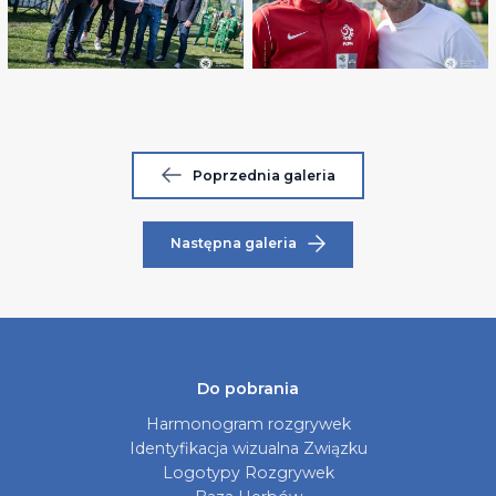
Poprzednia galeria
Następna galeria
Do pobrania
Harmonogram rozgrywek
Identyfikacja wizualna Związku
Logotypy Rozgrywek