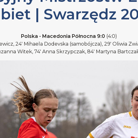
biet | Swarzędz 2
Polska - Macedonia Północna 9:0
(4:0)
iewicz, 24' Mihaela Dodevska (samobójcza), 29' Oliwia Zwią
 Zuzanna Witek, 74' Anna Skrzypczak, 84' Martyna Bartcza