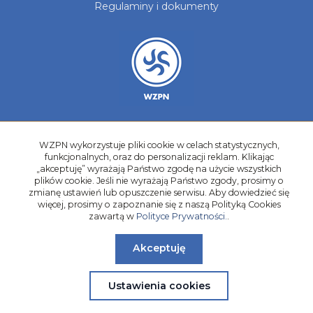
Regulaminy i dokumenty
Aktualności
WZPN wykorzystuje pliki cookie w celach statystycznych,
Galerie zdjęć
funkcjonalnych, oraz do personalizacji reklam. Klikając
„akceptuję” wyrażają Państwo zgodę na użycie wszystkich
Kontakt
plików cookie. Jeśli nie wyrażają Państwo zgody, prosimy o
zmianę ustawień lub opuszczenie serwisu. Aby dowiedzieć się
Kadry Regionów
więcej, prosimy o zapoznanie się z naszą Polityką Cookies
Program Grantowy
zawartą w
Polityce Prywatności.
.
Dziewczyny do Piłki
Akceptuję
Ustawienia cookies