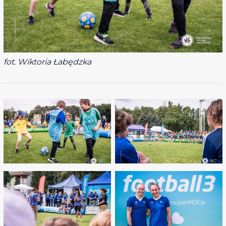
fot. Wiktoria Łabędzka