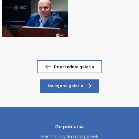
Poprzednia galeria
Następna galeria
Do pobrania
Harmonogram rozgrywek