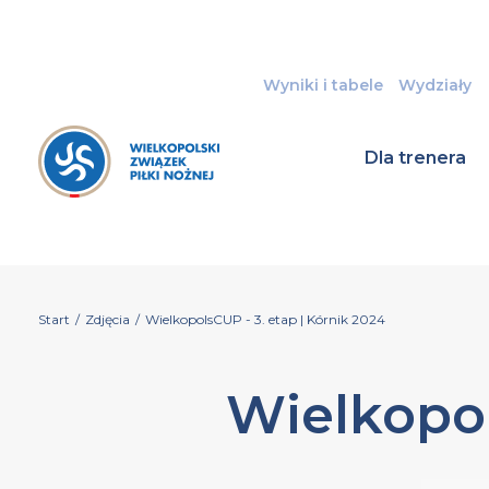
Wyniki i tabele
Wydziały
Dla trenera
Start
/
Zdjęcia
/
WielkopolsCUP - 3. etap | Kórnik 2024
Wielkopol