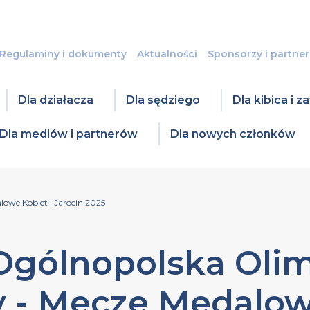
Regulaminy i dokumenty
Aktualności
Sponsorzy i partner
Dla działacza
Dla sędziego
Dla kibica i 
Dla mediów i partnerów
Dla nowych członków
owe Kobiet | Jarocin 2025
Ogólnopolska Oli
 - Mecze Medalow