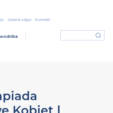
zy
Galerie zdjęć
Kontakt
zawodnika
mpiada
e Kobiet |