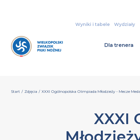
Wyniki i tabele
Wydziały
Dla trenera
Start
/
Zdjęcia
/
XXXI Ogólnopolska Olimpiada Młodzieży - Mecze Medal
XXXI 
Młodzieży