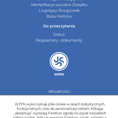
Identyfikacja wizualna Związku
Logotypy Rozgrywek
Baza Herbów
Do przeczytania
Statut
Regulaminy i dokumenty
Aktualności
Galerie zdjęć
Kontakt
WZPN wykorzystuje pliki cookie w celach statystycznych,
funkcjonalnych, oraz do personalizacji reklam. Klikając
Kadry Regionów
„akceptuję” wyrażają Państwo zgodę na użycie wszystkich
plików cookie. Jeśli nie wyrażają Państwo zgody, prosimy o