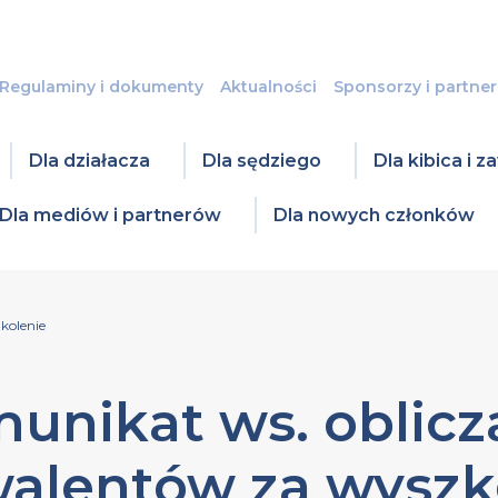
Regulaminy i dokumenty
Aktualności
Sponsorzy i partner
Dla działacza
Dla sędziego
Dla kibica i 
Dla mediów i partnerów
Dla nowych członków
kolenie
unikat ws. oblicz
alentów za wyszk