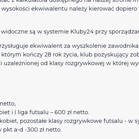
tać z kalkulatora dostępnego na naszej stronie i
e wysokości ekwiwalentu należy kierować dopier
ka widoczne są w systemie Kluby24 przy sporządza
rzysługuje ekwiwalent za wyszkolenie zawodnika,
tórym kończy 28 rok życia, klub pozyskujący zob
i uzależnionej od klasy rozgrywkowej w której w
 netto,
et i I liga futsalu – 600 zł netto.
 kobiet, pozostałe klasy rozgrywkowe futsalu - w 
kt a-d -300 zł netto.