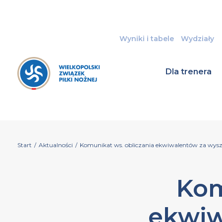
Wyniki i tabele
Wydziały
Dla trenera
Start
/
Aktualności
/
Komunikat ws. obliczania ekwiwalentów za wysz
Kom
ekwiw