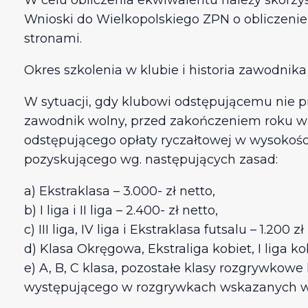
W celu obliczenia ekwiwalentu należy skorzys
Wnioski do Wielkopolskiego ZPN o obliczeni
stronami.
Okres szkolenia w klubie i historia zawodni
W sytuacji, gdy klubowi odstępującemu nie p
zawodnik wolny, przed zakończeniem roku w k
odstępującego opłaty ryczałtowej w wysokośc
pozyskującego wg. następujących zasad:
a) Ekstraklasa – 3.000- zł netto,
b) I liga i II liga – 2.400- zł netto,
c) III liga, IV liga i Ekstraklasa futsalu – 1.200 zł
d) Klasa Okręgowa, Ekstraliga kobiet, I liga kobi
e) A, B, C klasa, pozostałe klasy rozgrywkowe
występującego w rozgrywkach wskazanych w p