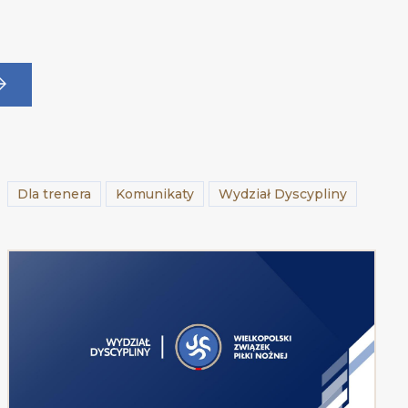
Dla trenera
Komunikaty
Wydział Dyscypliny