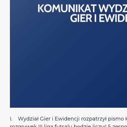
I. Wydział Gier i Ewidencji rozpatrzył pismo 
rozgrywek III liga futsalu będzie liczyć 5 zesp