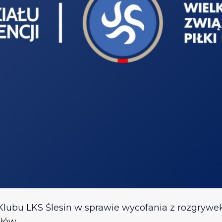
Klubu LKS Ślesin w sprawie wycofania z rozgrywek 
ołów.