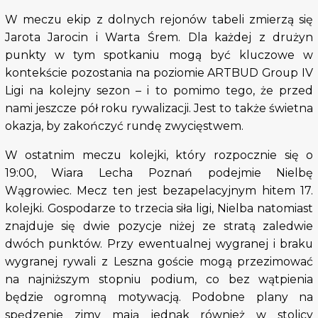
W meczu ekip z dolnych rejonów tabeli zmierzą się
Jarota Jarocin i Warta Śrem. Dla każdej z drużyn
punkty w tym spotkaniu mogą być kluczowe w
kontekście pozostania na poziomie ARTBUD Group IV
Ligi na kolejny sezon – i to pomimo tego, że przed
nami jeszcze pół roku rywalizacji. Jest to także świetna
okazja, by zakończyć rundę zwycięstwem.
W ostatnim meczu kolejki, który rozpocznie się o
19:00, Wiara Lecha Poznań podejmie Nielbę
Wągrowiec. Mecz ten jest bezapelacyjnym hitem 17.
kolejki. Gospodarze to trzecia siła ligi, Nielba natomiast
znajduje się dwie pozycje niżej ze stratą zaledwie
dwóch punktów. Przy ewentualnej wygranej i braku
wygranej rywali z Leszna goście mogą przezimować
na najniższym stopniu podium, co bez wątpienia
będzie ogromną motywacją. Podobne plany na
spędzenie zimy mają jednak również w stolicy