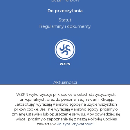
Do przeczytania
Statut
Regulaminy i dokumenty
Aktualności
Galerie zdjęć
WZPN wykorzystuje pliki cookie w celach statystycznych,
Kontakt
funkcjonalnych, oraz do personalizacji reklam. Klikając
„akceptuję” wyrażają Państwo zgodę na użycie wszystkich
Kadry Regionów
plików cookie. Jeśli nie wyrażają Państwo zgody, prosimy o
Program Grantowy
zmianę ustawień lub opuszczenie serwisu. Aby dowiedzieć się
Dziewczyny do Piłki
więcej, prosimy o zapoznanie się z naszą Polityką Cookies
zawartą w
Polityce Prywatności.
.