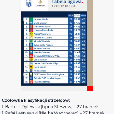
Czołówka klasyfikacji strzelców:
1. Bartosz Dylewski (Lipno Stęszew) – 27 bramek
1. Rafał Leśniewski (Nielba Wągrowiec) – 27 bramek