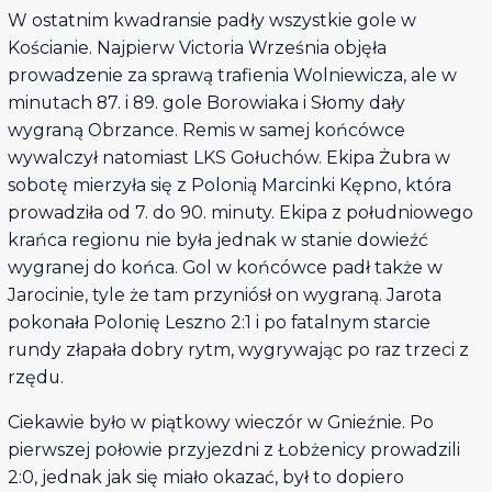
W ostatnim kwadransie padły wszystkie gole w
Kościanie. Najpierw Victoria Września objęła
prowadzenie za sprawą trafienia Wolniewicza, ale w
minutach 87. i 89. gole Borowiaka i Słomy dały
wygraną Obrzance. Remis w samej końcówce
wywalczył natomiast LKS Gołuchów. Ekipa Żubra w
sobotę mierzyła się z Polonią Marcinki Kępno, która
prowadziła od 7. do 90. minuty. Ekipa z południowego
krańca regionu nie była jednak w stanie dowieźć
wygranej do końca. Gol w końcówce padł także w
Jarocinie, tyle że tam przyniósł on wygraną. Jarota
pokonała Polonię Leszno 2:1 i po fatalnym starcie
rundy złapała dobry rytm, wygrywając po raz trzeci z
rzędu.
Ciekawie było w piątkowy wieczór w Gnieźnie. Po
pierwszej połowie przyjezdni z Łobżenicy prowadzili
2:0, jednak jak się miało okazać, był to dopiero