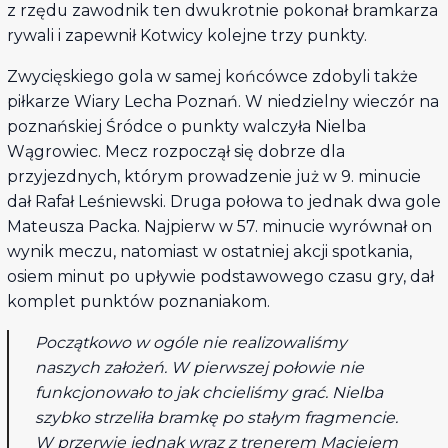
z rzędu zawodnik ten dwukrotnie pokonał bramkarza
rywali i zapewnił Kotwicy kolejne trzy punkty.
Zwycięskiego gola w samej końcówce zdobyli także
piłkarze Wiary Lecha Poznań. W niedzielny wieczór na
poznańskiej Śródce o punkty walczyła Nielba
Wągrowiec. Mecz rozpoczął się dobrze dla
przyjezdnych, którym prowadzenie już w 9. minucie
dał Rafał Leśniewski. Druga połowa to jednak dwa gole
Mateusza Packa. Najpierw w 57. minucie wyrównał on
wynik meczu, natomiast w ostatniej akcji spotkania,
osiem minut po upływie podstawowego czasu gry, dał
komplet punktów poznaniakom.
Początkowo w ogóle nie realizowaliśmy
naszych założeń. W pierwszej połowie nie
funkcjonowało to jak chcieliśmy grać. Nielba
szybko strzeliła bramkę po stałym fragmencie.
W przerwie jednak wraz z trenerem Maciejem