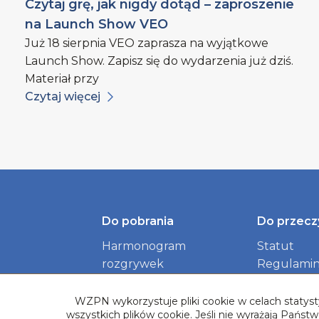
Czytaj grę, jak nigdy dotąd – zaproszenie
na Launch Show VEO
Już 18 sierpnia VEO zaprasza na wyjątkowe
Launch Show. Zapisz się do wydarzenia już dziś.
Materiał przy
Czytaj więcej
Do pobrania
Do przecz
Harmonogram
Statut
rozgrywek
Regulamin
Identyfikacja wizualna
dokument
Związku
WZPN wykorzystuje pliki cookie w celach statysty
wszystkich plików cookie. Jeśli nie wyrażają Pańs
Logotypy Rozgrywek