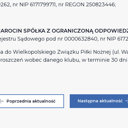
62, nr NIP 6171799711, nr REGON 250823446;
JAROCIN SPÓŁKA Z OGRANICZONĄ ODPOWIED
Rejestru Sądowego pod nr 0000632840, nr NIP 617
ia do Wielkopolskiego Związku Piłki Nożnej (ul. W
h roszczeń wobec danego klubu, w terminie 30 dni
Następna aktualność
Poprzednia aktualność