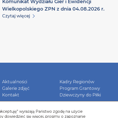
Komunikat Wydziału Gier i Ewidencji
Wielkopolskiego ZPN z dnia 04.08.2026 r.
Czytaj więcej
Aktualności
Kadry Regionów
Galerie zdjęć
Program Grantowy
Kontakt
Dziewczyny do Piłki
 „akceptuję” wyrażają Państwo zgodę na użycie
by dowiedzieć się więcej, prosimy o zapoznanie