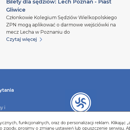
Bilety dla sędziów: Lech Poznań - Piast
Gliwice
Członkowie Kolegium Sędziów Wielkopolskiego
ZPN mogą aplikować o darmowe wejściówki na
mecz Lecha w Poznaniu do
Czytaj więcej
ytania
y i
y
cznych, funkcjonalnych, oraz do personalizacji reklam. Klikając
two zgody, prosimy o zmianę ustawień lub opuszczenie serwisu. A