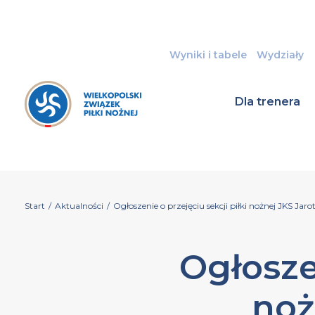
Wyniki i tabele
Wydziały
Dla trenera
Start
/
Aktualności
/
Ogłoszenie o przejęciu sekcji piłki nożnej JKS Jaro
Ogłoszen
noż