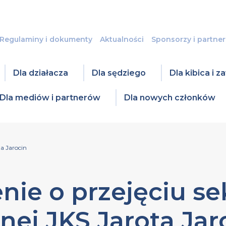
Regulaminy i dokumenty
Aktualności
Sponsorzy i partner
Dla działacza
Dla sędziego
Dla kibica i 
Dla mediów i partnerów
Dla nowych członków
ta Jarocin
ie o przejęciu sek
nej JKS Jarota Jar