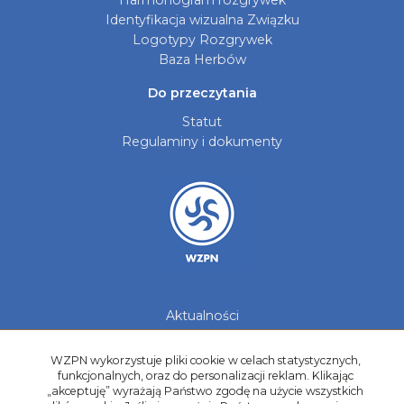
Harmonogram rozgrywek
Identyfikacja wizualna Związku
Logotypy Rozgrywek
Baza Herbów
Do przeczytania
Statut
Regulaminy i dokumenty
Aktualności
Galerie zdjęć
Kontakt
WZPN wykorzystuje pliki cookie w celach statystycznych,
funkcjonalnych, oraz do personalizacji reklam. Klikając
Kadry Regionów
„akceptuję” wyrażają Państwo zgodę na użycie wszystkich