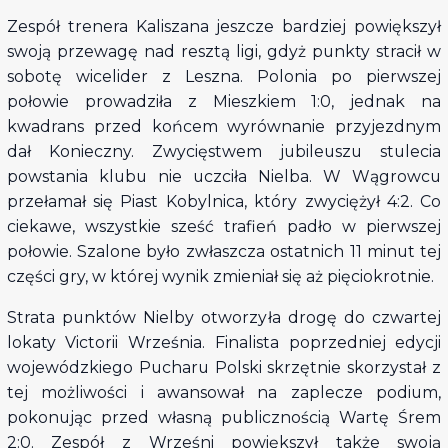
Zespół trenera Kaliszana jeszcze bardziej powiększył
swoją przewagę nad resztą ligi, gdyż punkty stracił w
sobotę wicelider z Leszna. Polonia po pierwszej
połowie prowadziła z Mieszkiem 1:0, jednak na
kwadrans przed końcem wyrównanie przyjezdnym
dał Konieczny. Zwycięstwem jubileuszu stulecia
powstania klubu nie uczciła Nielba. W Wągrowcu
przełamał się Piast Kobylnica, który zwyciężył 4:2. Co
ciekawe, wszystkie sześć trafień padło w pierwszej
połowie. Szalone było zwłaszcza ostatnich 11 minut tej
części gry, w której wynik zmieniał się aż pięciokrotnie.
Strata punktów Nielby otworzyła drogę do czwartej
lokaty Victorii Września. Finalista poprzedniej edycji
wojewódzkiego Pucharu Polski skrzętnie skorzystał z
tej możliwości i awansował na zaplecze podium,
pokonując przed własną publicznością Wartę Śrem
2:0. Zespół z Wrześni powiększył także swoją