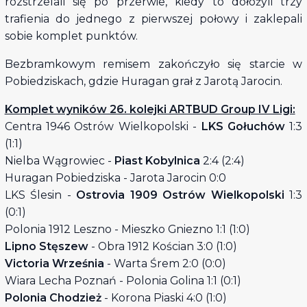
rozstrzelali się po przerwie, kiedy to dołożyli trzy
trafienia do jednego z pierwszej połowy i zaklepali
sobie komplet punktów.
Bezbramkowym remisem zakończyło się starcie w
Pobiedziskach, gdzie Huragan grał z Jarotą Jarocin.
Komplet wyników 26. kolejki ARTBUD Group IV Ligi:
Centra 1946 Ostrów Wielkopolski -
LKS Gołuchów
1:3
(1:1)
Nielba Wągrowiec -
Piast Kobylnica
2:4 (2:4)
Huragan Pobiedziska - Jarota Jarocin 0:0
LKS Ślesin -
Ostrovia 1909 Ostrów Wielkopolski
1:3
(0:1)
Polonia 1912 Leszno - Mieszko Gniezno 1:1 (1:0)
Lipno Stęszew
- Obra 1912 Kościan 3:0 (1:0)
Victoria Września
- Warta Śrem 2:0 (0:0)
Wiara Lecha Poznań - Polonia Golina 1:1 (0:1)
Polonia Chodzież
- Korona Piaski 4:0 (1:0)