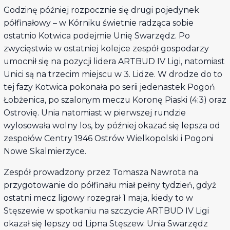
Godzinę później rozpocznie się drugi pojedynek
półfinałowy – w Kórniku świetnie radząca sobie
ostatnio Kotwica podejmie Unię Swarzędz. Po
zwycięstwie w ostatniej kolejce zespół gospodarzy
umocnił się na pozycji lidera ARTBUD IV Ligi, natomiast
Unici są na trzecim miejscu w 3. Lidze. W drodze do to
tej fazy Kotwica pokonała po serii jedenastek Pogoń
Łobżenica, po szalonym meczu Koronę Piaski (4:3) oraz
Ostrovię. Unia natomiast w pierwszej rundzie
wylosowała wolny los, by później okazać się lepsza od
zespołów Centry 1946 Ostrów Wielkopolski i Pogoni
Nowe Skalmierzyce.
Zespół prowadzony przez Tomasza Nawrota na
przygotowanie do półfinału miał pełny tydzień, gdyż
ostatni mecz ligowy rozegrał 1 maja, kiedy to w
Stęszewie w spotkaniu na szczycie ARTBUD IV Ligi
okazał się lepszy od Lipna Stęszew. Unia Swarzędz