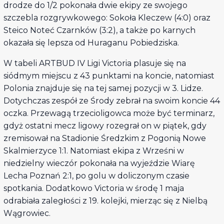
drodze do 1/2 pokonała dwie ekipy ze swojego
szczebla rozgrywkowego: Sokoła Kleczew (4:0) oraz
Steico Noteć Czarnków (3:2), a także po karnych
okazała się lepsza od Huraganu Pobiedziska.
W tabeli ARTBUD IV Ligi Victoria plasuje się na
siódmym miejscu z 43 punktami na koncie, natomiast
Polonia znajduje się na tej samej pozycji w 3. Lidze.
Dotychczas zespół ze Środy zebrał na swoim koncie 44
oczka. Przewagą trzecioligowca może być terminarz,
gdyż ostatni mecz ligowy rozegrał on w piątek, gdy
zremisował na Stadionie Średzkim z Pogonią Nowe
Skalmierzyce 1:1. Natomiast ekipa z Wrześni w
niedzielny wieczór pokonała na wyjeździe Wiarę
Lecha Poznań 2:1, po golu w doliczonym czasie
spotkania. Dodatkowo Victoria w środę 1 maja
odrabiała zaległości z 19. kolejki, mierząc się z Nielbą
Wągrowiec.