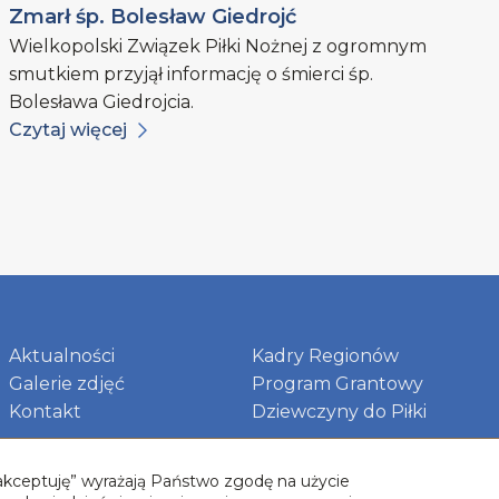
Zmarł śp. Bolesław Giedrojć
Wielkopolski Związek Piłki Nożnej z ogromnym
smutkiem przyjął informację o śmierci śp.
Bolesława Giedrojcia.
Czytaj więcej
Aktualności
Kadry Regionów
Galerie zdjęć
Program Grantowy
Kontakt
Dziewczyny do Piłki
 „akceptuję” wyrażają Państwo zgodę na użycie