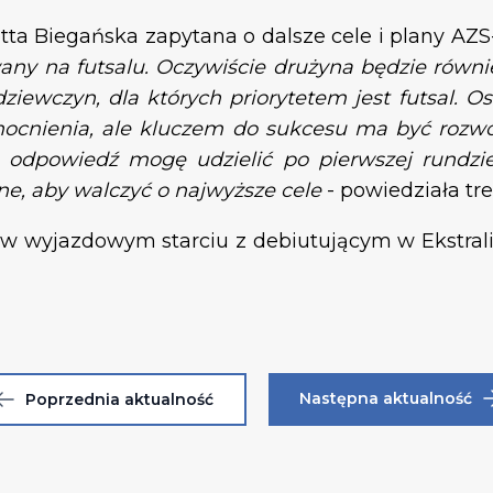
tta Biegańska zapytana o dalsze cele i plany A
y na futsalu. Oczywiście drużyna będzie również
dziewczyn, dla których priorytetem jest futsal. 
mocnienia, ale kluczem do sukcesu ma być rozwó
e odpowiedź mogę udzielić po pierwszej rundz
e, aby walczyć o najwyższe cele
- powiedziała tr
ę w wyjazdowym starciu z debiutującym w Ekstra
.
Następna aktualność
Poprzednia aktualność