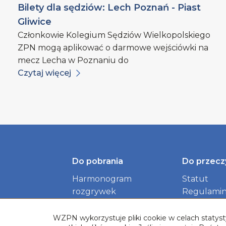
Bilety dla sędziów: Lech Poznań - Piast
Gliwice
Członkowie Kolegium Sędziów Wielkopolskiego
ZPN mogą aplikować o darmowe wejściówki na
mecz Lecha w Poznaniu do
Czytaj więcej
Do pobrania
Do przecz
Harmonogram
Statut
rozgrywek
Regulamin
Identyfikacja wizualna
dokument
Związku
WZPN wykorzystuje pliki cookie w celach statysty