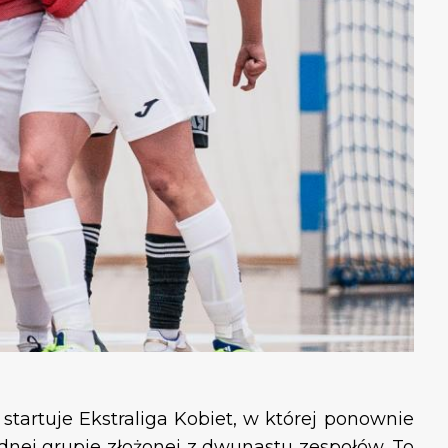
tartuje Ekstraliga Kobiet, w której ponownie
ednej grupie złożonej z dwunastu zespołów. To