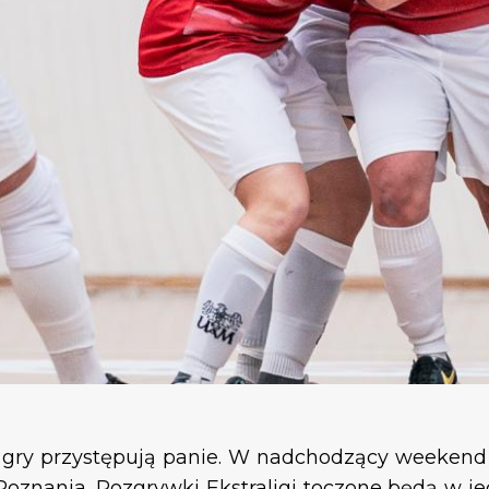
gry przystępują panie. W nadchodzący weekend s
Poznania. Rozgrywki Ekstraligi toczone będą w j