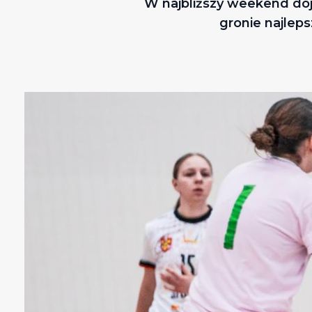
W najbliższy weekend do
gronie najle