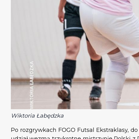
Wiktoria Łabędzka
Po rozgrywkach FOGO Futsal Ekstraklasy, do 
udział wezmą trzykrotne mistrzynie Polski z 