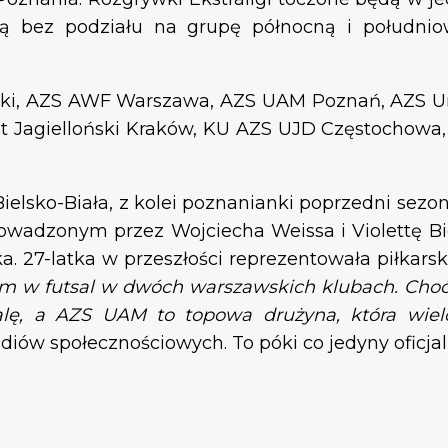
ją bez podziału na grupę północną i południow
niki, AZS AWF Warszawa, AZS UAM Poznań, AZS U
t Jagielloński Kraków, KU AZS UJD Częstochowa,
Bielsko-Biała, z kolei poznanianki poprzedni sez
prowadzonym przez Wojciecha Weissa i Violettę 
. 27-latka w przeszłości reprezentowała piłkars
m w futsal w dwóch warszawskich klubach. Choć 
lę, a AZS UAM to topowa drużyna, która wiel
ów społecznościowych. To póki co jedyny oficjaln