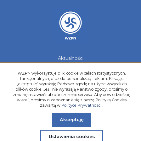
Aktualności
Galerie zdjęć
Kontakt
WZPN wykorzystuje pliki cookie w celach statystycznych,
funkcjonalnych, oraz do personalizacji reklam. Klikając
Kadry Regionów
„akceptuję” wyrażają Państwo zgodę na użycie wszystkich
plików cookie. Jeśli nie wyrażają Państwo zgody, prosimy o
Program Grantowy
zmianę ustawień lub opuszczenie serwisu. Aby dowiedzieć się
Dziewczyny do Piłki
więcej, prosimy o zapoznanie się z naszą Polityką Cookies
zawartą w
Polityce Prywatności.
.
Akceptuję
Ustawienia cookies