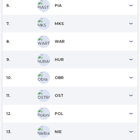
6.
PIA
7.
MKS
8.
WAR
9.
HUR
10.
OBR
11.
OST
12.
POL
13.
NIE