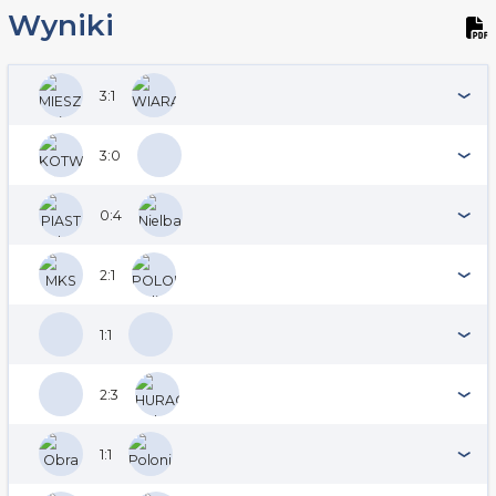
Wyniki
3:1
3:0
0:4
2:1
1:1
2:3
1:1