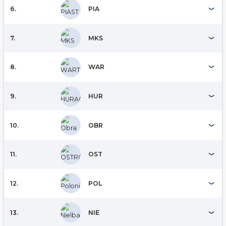
6.
PIA
7.
MKS
8.
WAR
9.
HUR
10.
OBR
11.
OST
12.
POL
13.
NIE