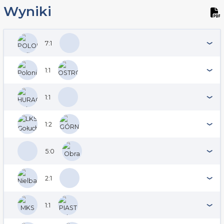
Wyniki
7:1
1:1
1:1
1:2
5:0
2:1
1:1