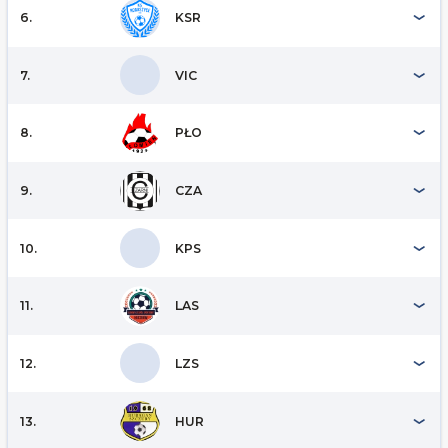
6.
KSR
7.
VIC
8.
PŁO
9.
CZA
10.
KPS
11.
LAS
12.
LZS
13.
HUR