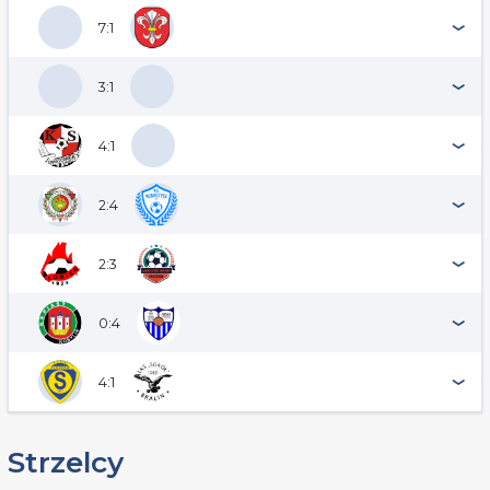
7:1
3:1
4:1
2:4
2:3
0:4
4:1
Strzelcy