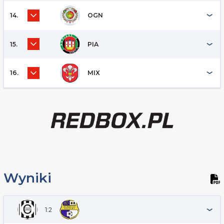
14.
OGN
15.
PIA
16.
MIX
Wyniki
1:2