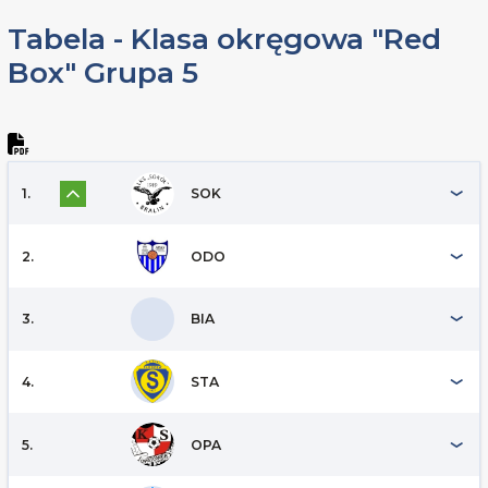
Tabela - Klasa okręgowa "Red
Box" Grupa 5
1.
SOK
2.
ODO
3.
BIA
4.
STA
5.
OPA