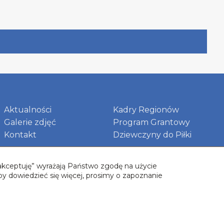
Aktualności
Kadry Regionów
Galerie zdjęć
Program Grantowy
Kontakt
Dziewczyny do Piłki
 „akceptuję” wyrażają Państwo zgodę na użycie
by dowiedzieć się więcej, prosimy o zapoznanie