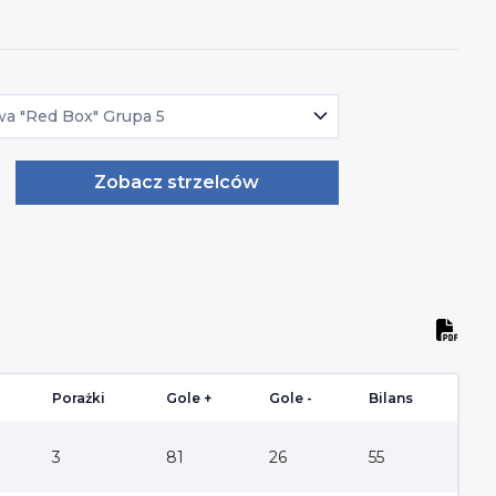
wa "Red Box" Grupa 5
Zobacz strzelców
Porażki
Gole +
Gole -
Bilans
3
81
26
55