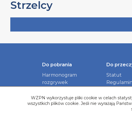
Strzelcy
Do pobrania
Do przecz
Harmonogram
Statut
rozgrywek
Regulamin
Identyfikacja wizualna
dokument
Związku
WZPN wykorzystuje pliki cookie w celach statysty
wszystkich plików cookie. Jeśli nie wyrażają Pańs
Logotypy Rozgrywek
Baza Herbów