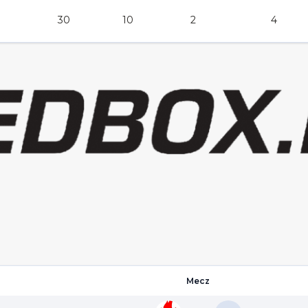
30
10
2
4
Mecz