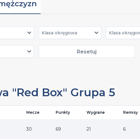
 mężczyzn
Klasa okręgowa
Klasa okręgo
Resetuj
wa "Red Box" Grupa 5
Mecze
Punkty
Wygrane
Remisy
30
69
21
6