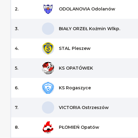
2.
ODOLANOVIA Odolanów
3.
BIAŁY ORZEŁ Koźmin Wlkp.
4.
STAL Pleszew
5.
KS OPATÓWEK
6.
KS Rogaszyce
7.
VICTORIA Ostrzeszów
8.
PŁOMIEŃ Opatów