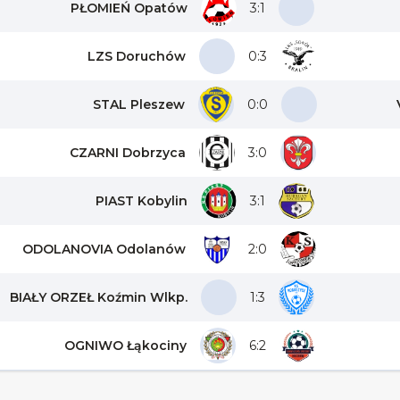
PŁOMIEŃ Opatów
3:1
LZS Doruchów
0:3
STAL Pleszew
0:0
CZARNI Dobrzyca
3:0
PIAST Kobylin
3:1
ODOLANOVIA Odolanów
2:0
BIAŁY ORZEŁ Koźmin Wlkp.
1:3
OGNIWO Łąkociny
6:2