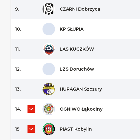
9.
CZARNI Dobrzyca
10.
KP SŁUPIA
11.
LAS KUCZKÓW
12.
LZS Doruchów
13.
HURAGAN Szczury
14.
OGNIWO Łąkociny
15.
PIAST Kobylin