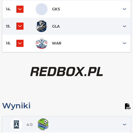
14.
GKS
15.
GLA
16.
WAR
Wyniki
4:0