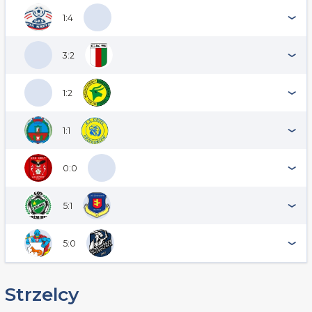
1:4
3:2
1:2
1:1
0:0
5:1
5:0
Strzelcy