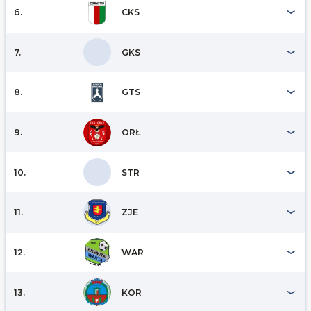
6.
CKS
7.
GKS
8.
GTS
9.
ORŁ
10.
STR
11.
ZJE
12.
WAR
13.
KOR