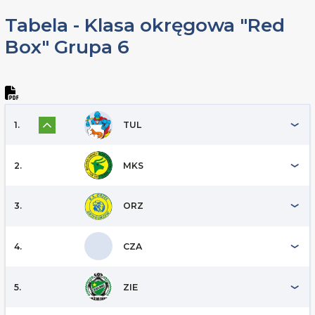
Tabela - Klasa okręgowa "Red
Box" Grupa 6
1.
TUL
2.
MKS
3.
ORZ
4.
CZA
5.
ZIE