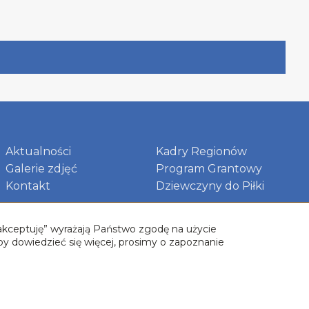
Aktualności
Kadry Regionów
Galerie zdjęć
Program Grantowy
Kontakt
Dziewczyny do Piłki
 „akceptuję” wyrażają Państwo zgodę na użycie
by dowiedzieć się więcej, prosimy o zapoznanie