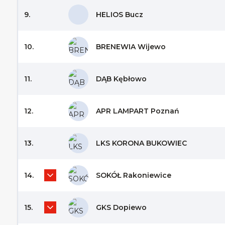
9.
HELIOS Bucz
10.
BRENEWIA Wijewo
11.
DĄB Kębłowo
12.
APR LAMPART Poznań
13.
LKS KORONA BUKOWIEC
14.
SOKÓŁ Rakoniewice
15.
GKS Dopiewo