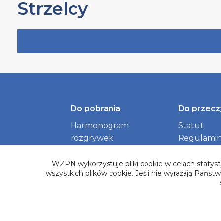
Strzelcy
Do pobrania
Do przecz
Harmonogram
Statut
rozgrywek
Regulamin
Identyfikacja wizualna
dokument
Związku
WZPN wykorzystuje pliki cookie w celach statysty
wszystkich plików cookie. Jeśli nie wyrażają Pańs
Logotypy Rozgrywek
Baza Herbów