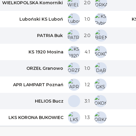
WIELKOPOLSKA Komorniki
2:0
Luboński KS Luboń
1:0
K
PATRIA Buk
2:0
KS 1920 Mosina
4:1
ORZEŁ Granowo
1:0
APR LAMPART Poznań
1:2
HELIOS Bucz
3:1
LKS KORONA BUKOWIEC
1:3