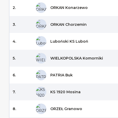
2.
ORKAN Konarzewo
3.
ORKAN Chorzemin
4.
Luboński KS Luboń
5.
WIELKOPOLSKA Komorniki
6.
PATRIA Buk
7.
KS 1920 Mosina
8.
ORZEŁ Granowo