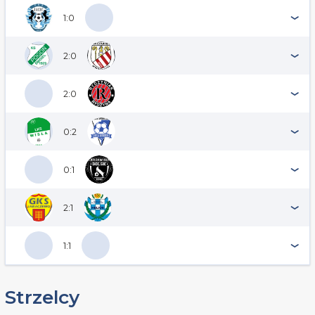
1:0
2:0
2:0
0:2
0:1
2:1
1:1
Strzelcy