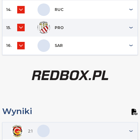
14.
RUC
15.
PRO
16.
SAR
Wyniki
2:1