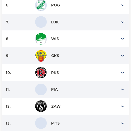
6.
POG
7.
LUK
8.
WIS
9.
GKS
10.
RKS
11.
PIA
12.
ZAW
13.
MTS