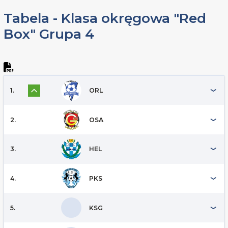
Tabela - Klasa okręgowa "Red
Box" Grupa 4
1.
ORL
2.
OSA
3.
HEL
4.
PKS
5.
KSG