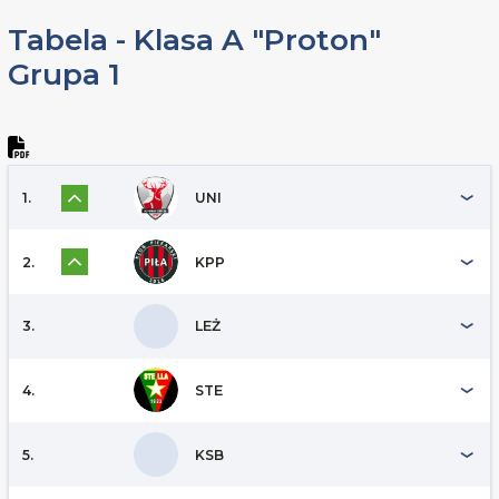
Tabela - Klasa A "Proton"
Grupa 1
1.
UNI
2.
KPP
3.
LEŻ
4.
STE
5.
KSB