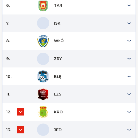
6.
TAR
7.
ISK
8.
WŁÓ
9.
ZRY
10.
BŁĘ
11.
LZS
12.
KRÓ
13.
JED