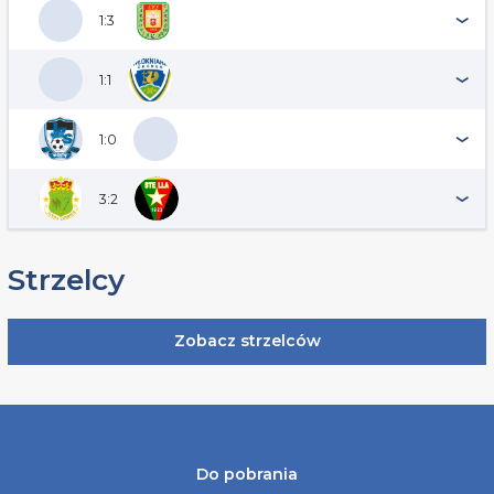
1:3
1:1
1:0
3:2
Strzelcy
Zobacz strzelców
Do pobrania