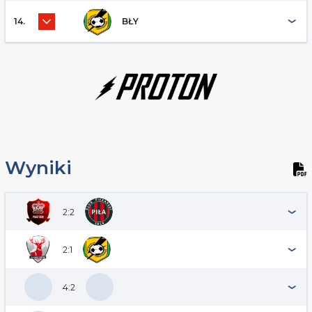
14.
BŁY
Wyniki
2:2
2:1
4:2