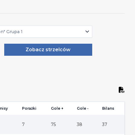
on" Grupa 1
Zobacz strzelców
misy
Porażki
Gole +
Gole -
Bilans
7
75
38
37