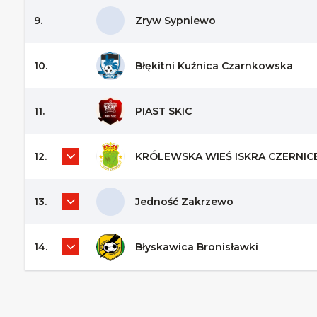
9.
Zryw Sypniewo
10.
Błękitni Kuźnica Czarnkowska
11.
PIAST SKIC
12.
KRÓLEWSKA WIEŚ ISKRA CZERNIC
13.
Jedność Zakrzewo
14.
Błyskawica Bronisławki