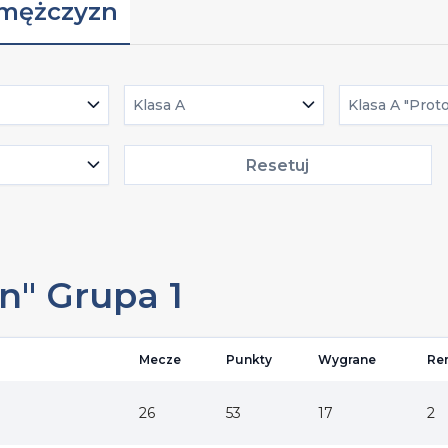
 mężczyzn
Klasa A
Klasa A "Prot
Resetuj
on" Grupa 1
Mecze
Punkty
Wygrane
Re
26
53
17
2