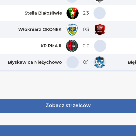
Stella Białośliwie
2:3
Włókniarz OKONEK
0:3
KP PIŁA II
0:0
Błyskawica Nieżychowo
0:1
Błę
Zobacz strzelców