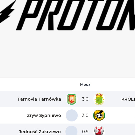
Mecz
Tarnovia Tarnówka
3:0
KRÓLE
Zryw Sypniewo
3:0
Jedność Zakrzewo
0:9