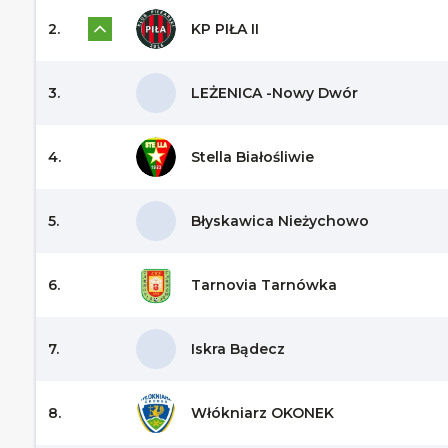
2.
KP PIŁA II
3.
LEŻENICA -Nowy Dwór
4.
Stella Białośliwie
5.
Błyskawica Nieżychowo
6.
Tarnovia Tarnówka
7.
Iskra Bądecz
8.
Włókniarz OKONEK