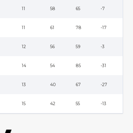
11
58
65
-7
11
61
78
-17
12
56
59
-3
14
54
85
-31
13
40
67
-27
15
42
55
-13