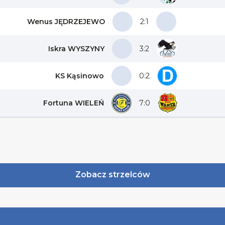
Wenus JĘDRZEJEWO
2:1
Iskra WYSZYNY
3:2
KS Kąsinowo
0:2
Fortuna WIELEŃ
7:0
Zobacz strzelców