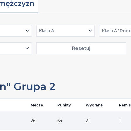
 mężczyzn
Klasa A
Klasa A "Prot
Resetuj
on" Grupa 2
Mecze
Punkty
Wygrane
Remis
26
64
21
1