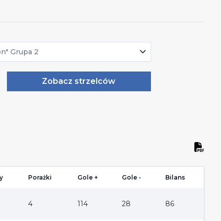
on" Grupa 2
Zobacz strzelców
y
Porażki
Gole +
Gole -
Bilans
4
114
28
86