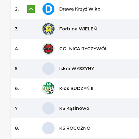
2.
Drawa Krzyż Wlkp.
3.
Fortuna WIELEŃ
4.
GOLNICA RYCZYWÓŁ
5.
Iskra WYSZYNY
6.
Kłos BUDZYŃ II
7.
KS Kąsinowo
8.
KS ROGOŹNO