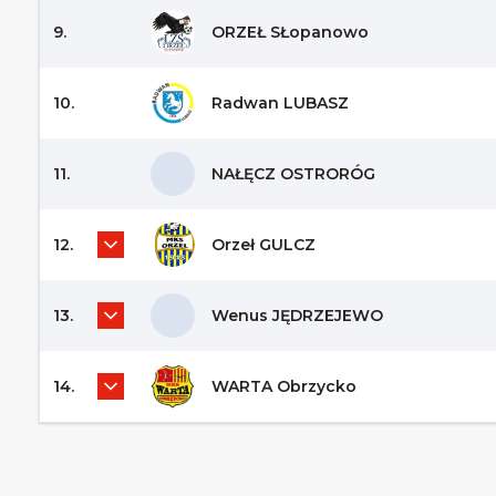
9.
ORZEŁ SŁopanowo
10.
Radwan LUBASZ
11.
NAŁĘCZ OSTRORÓG
12.
Orzeł GULCZ
13.
Wenus JĘDRZEJEWO
14.
WARTA Obrzycko