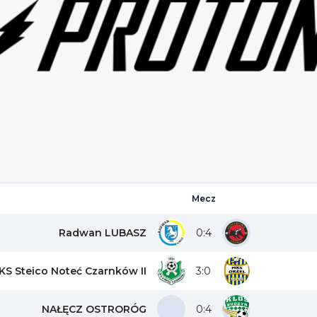
Mecz
Radwan LUBASZ
0:4
KS Steico Noteć Czarnków II
3:0
NAŁĘCZ OSTRORÓG
0:4