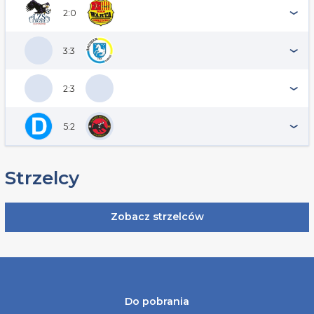
2:0
3:3
2:3
5:2
Strzelcy
Zobacz strzelców
Do pobrania