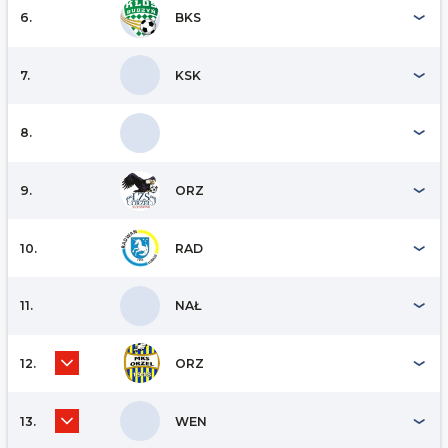
6.
BKS
7.
KSK
8.
9.
ORZ
10.
RAD
11.
NAŁ
12.
ORZ
13.
WEN