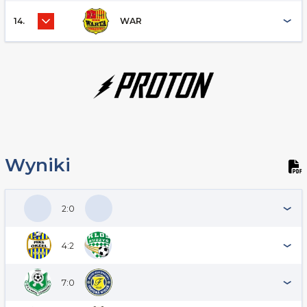
14.
WAR
Wyniki
2:0
4:2
7:0