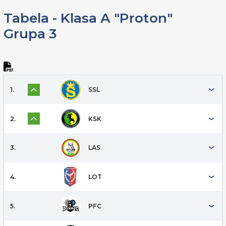
Tabela - Klasa A "Proton"
Grupa 3
1.
SSL
2.
KSK
3.
LAS
4.
LOT
5.
PFC