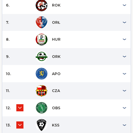
6.
ROK
7.
ORŁ
8.
HUR
9.
ORK
10.
APO
11.
CZA
12.
OBS
13.
KSS