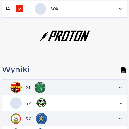
14.
SOK
Wyniki
2:1
4:4
3:0