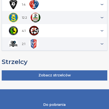
1:4
12:2
4:1
2:1
Strzelcy
Zobacz strzelców
Do pobrania