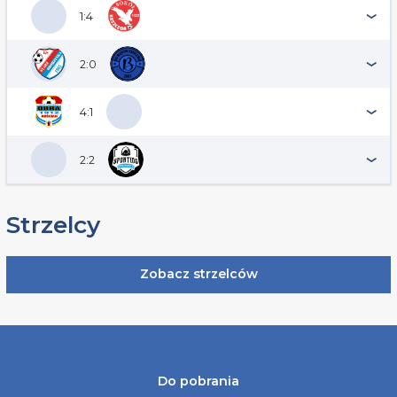
1:4
2:0
4:1
2:2
Strzelcy
Zobacz strzelców
Do pobrania