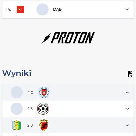
14.
DĄB
Wyniki
4:0
2:5
2:0