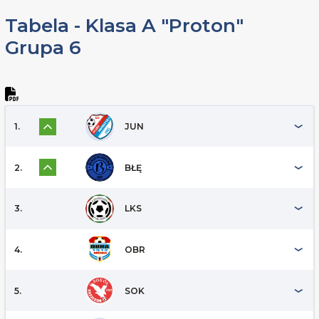
Tabela - Klasa A "Proton"
Grupa 6
1.
JUN
2.
BŁĘ
3.
LKS
4.
OBR
5.
SOK