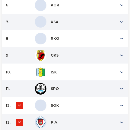
6.
KOR
7.
KSA
8.
RKG
9.
GKS
10.
ISK
11.
SPO
12.
SOK
13.
PIA