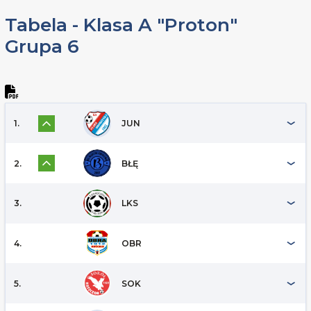
Tabela - Klasa A "Proton"
Grupa 6
1.
JUN
2.
BŁĘ
3.
LKS
4.
OBR
5.
SOK