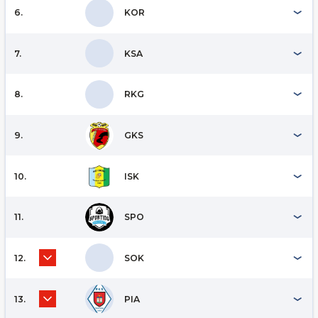
6.
KOR
7.
KSA
8.
RKG
9.
GKS
10.
ISK
11.
SPO
12.
SOK
13.
PIA