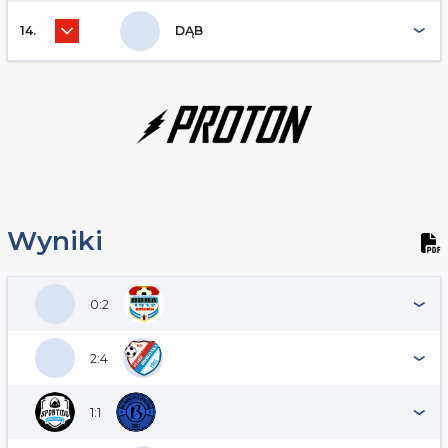
14.
DĄB
Wyniki
0:2
2:4
1:1