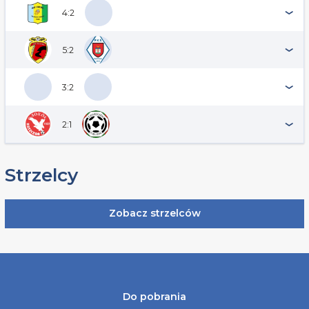
4:2
5:2
3:2
2:1
Strzelcy
Zobacz strzelców
Do pobrania