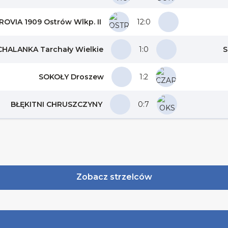
OVIA 1909 Ostrów Wlkp. II
12:0
HALANKA Tarchały Wielkie
1:0
S
SOKOŁY Droszew
1:2
BŁĘKITNI CHRUSZCZYNY
0:7
Zobacz strzelców