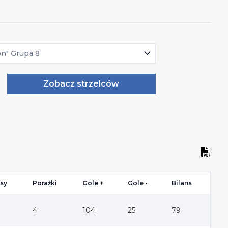
on" Grupa 8
Zobacz strzelców
sy
Porażki
Gole +
Gole -
Bilans
4
104
25
79