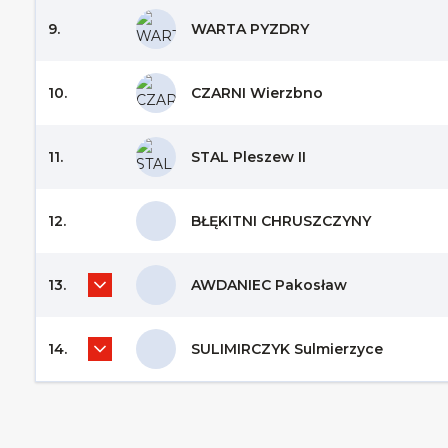
9.
WARTA PYZDRY
10.
CZARNI Wierzbno
11.
STAL Pleszew II
12.
BŁĘKITNI CHRUSZCZYNY
13.
AWDANIEC Pakosław
14.
SULIMIRCZYK Sulmierzyce