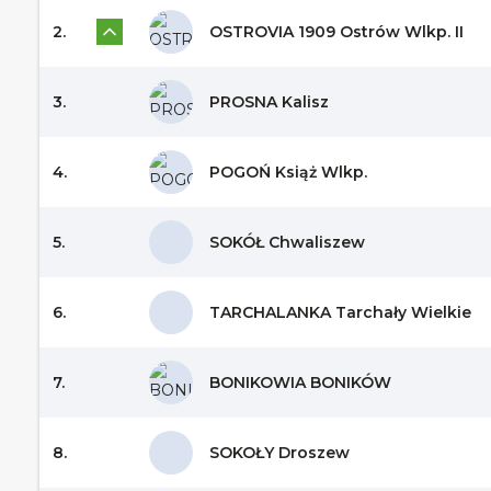
2.
OSTROVIA 1909 Ostrów Wlkp. II
3.
PROSNA Kalisz
4.
POGOŃ Książ Wlkp.
5.
SOKÓŁ Chwaliszew
6.
TARCHALANKA Tarchały Wielkie
7.
BONIKOWIA BONIKÓW
8.
SOKOŁY Droszew