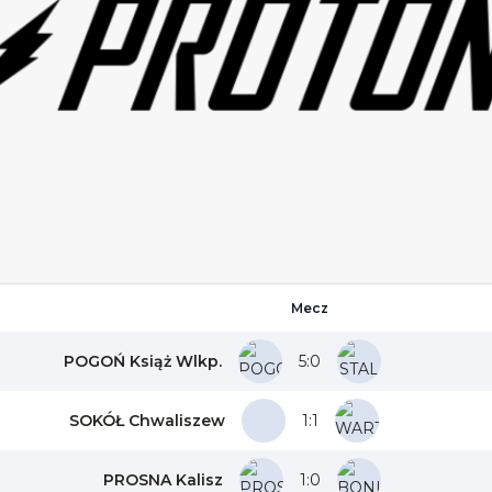
Mecz
POGOŃ Książ Wlkp.
5:0
SOKÓŁ Chwaliszew
1:1
PROSNA Kalisz
1:0