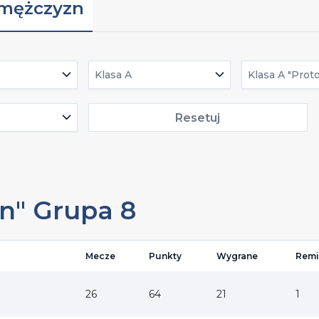
 mężczyzn
Klasa A
Klasa A "Prot
Resetuj
on" Grupa 8
Mecze
Punkty
Wygrane
Remi
26
64
21
1