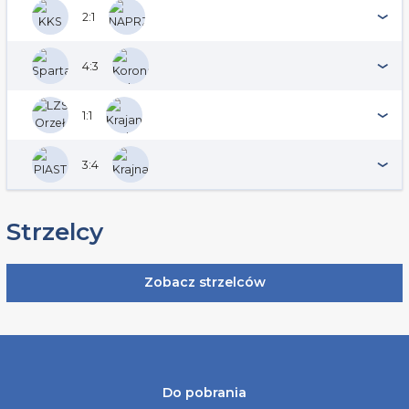
2:1
4:3
1:1
3:4
Strzelcy
Zobacz strzelców
Do pobrania