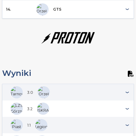
14.
GTS
Wyniki
3:0
3:2
1:1