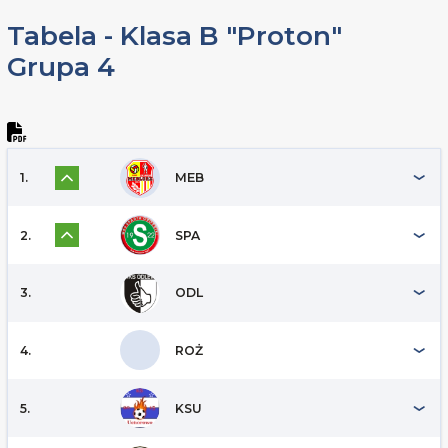
Tabela - Klasa B "Proton"
Grupa 4
1.
MEB
2.
SPA
3.
ODL
4.
ROŻ
5.
KSU