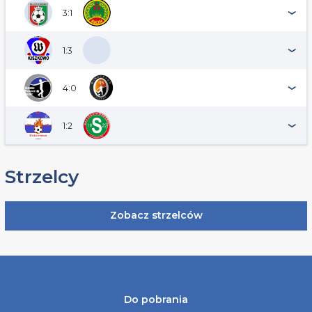
3:1
1:3
4:0
1:2
Strzelcy
Zobacz strzelców
Do pobrania