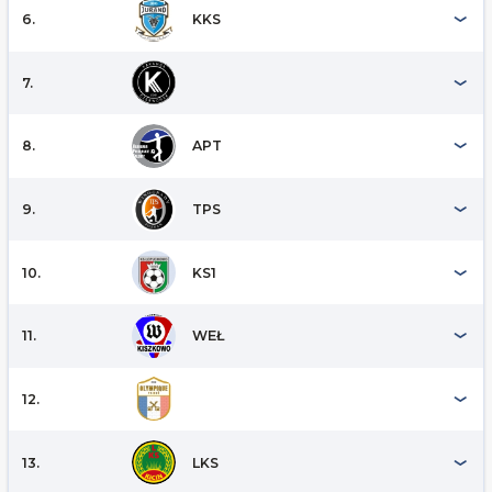
6.
KKS
7.
8.
APT
9.
TPS
10.
KS1
11.
WEŁ
12.
13.
LKS