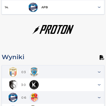
14.
APB
Wyniki
0:3
3:0
0:6